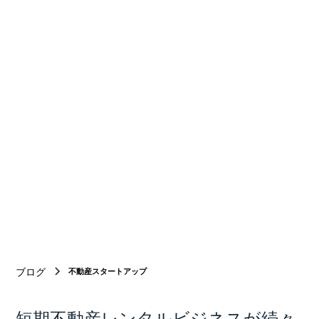
Your Bridge
BETWEEN
Japan and new york
ニューヨーク商業不動産仲介のトップチーム
ブログ
不動産スタートアップ
短期不動産レンタルビジネスが続々