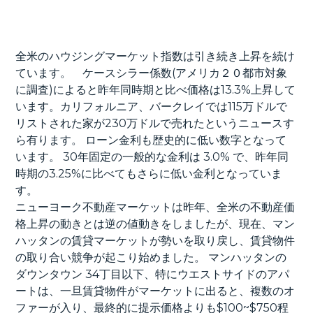
全米のハウジングマーケット指数は引き続き上昇を続け
ています。 ケースシラー係数(アメリカ２０都市対象
に調査)によると昨年同時期と比べ価格は13.3%上昇して
います。カリフォルニア、バークレイでは115万ドルで
リストされた家が230万ドルで売れたというニュースす
ら有ります。 ローン金利も歴史的に低い数字となって
います。 30年固定の一般的な金利は 3.0% で、昨年同
時期の3.25%に比べてもさらに低い金利となっていま
す。
ニューヨーク不動産マーケットは昨年、全米の不動産価
格上昇の動きとは逆の値動きをしましたが、現在、マン
ハッタンの賃貸マーケットが勢いを取り戻し、賃貸物件
の取り合い競争が起こり始めました。 マンハッタンの
ダウンタウン 34丁目以下、特にウエストサイドのアパ
ートは、一旦賃貸物件がマーケットに出ると、複数のオ
ファーが入り、最終的に提示価格よりも$100~$750程