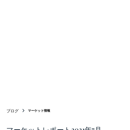
Your Bridge
BETWEEN
Japan and new york
ニューヨーク商業不動産仲介のトップチーム
ブログ
マーケット情報
マーケットレポート2021年7月