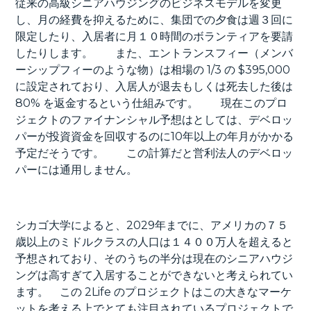
従来の高級シニアハウジングのビジネスモデルを変更
し、月の経費を抑えるために、集団での夕食は週３回に
限定したり、入居者に月１０時間のボランティアを要請
したりします。 また、エントランスフィー（メンバ
ーシップフィーのような物）は相場の 1/3 の $395,000
に設定されており、入居人が退去もしくは死去した後は
80% を返金するという仕組みです。 現在このプロ
ジェクトのファイナンシャル予想はとしては、デベロッ
パーが投資資金を回収するのに10年以上の年月がかかる
予定だそうです。 この計算だと営利法人のデベロッ
パーには通用しません。
シカゴ大学によると、2029年までに、アメリカの７５
歳以上のミドルクラスの人口は１４００万人を超えると
予想されており、そのうちの半分は現在のシニアハウジ
ングは高すぎて入居することができないと考えられてい
ます。 この 2Life のプロジェクトはこの大きなマーケ
ットを考える上でとても注目されているプロジェクトで