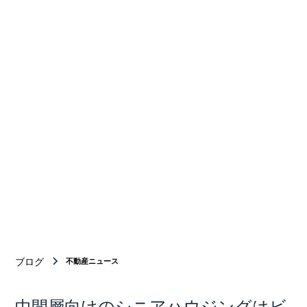
Your Bridge
BETWEEN
Japan and new york
ニューヨーク商業不動産仲介のトップチーム
ブログ
不動産ニュース
中間層向けのシニアハウジングはビ