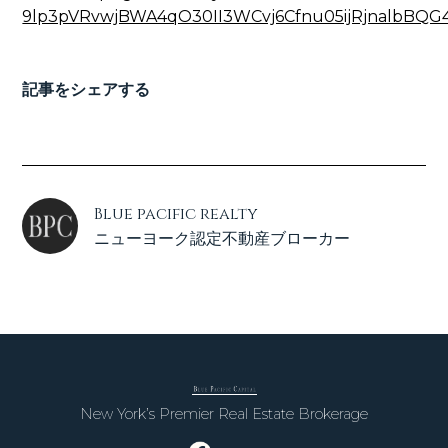
9lp3pVRvwjBWA4qO30II3WCvj6Cfnu05ijRjnalbBQG
記事をシェアする
Blue pacific realty
ニューヨーク認定不動産ブローカー
New York’s Premier Real Estate Brokerage