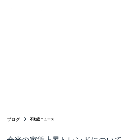
Your Bridge
BETWEEN
Japan and new york
ニューヨーク商業不動産仲介のトップチーム
ブログ
不動産ニュース
全米の家賃上昇トレンドについて