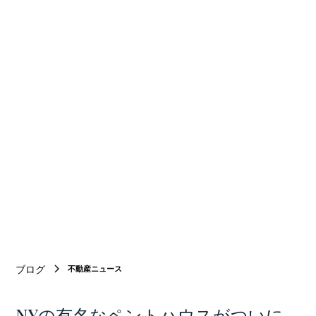
Your Bridge
BETWEEN
Japan and new york
ニューヨーク商業不動産仲介のトップチーム
ブログ
不動産ニュース
NYの有名なペントハウスがついに